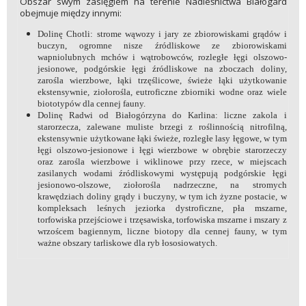
Obszar swym zasięgiem na terenie Nadleśnictwa Białogard
obejmuje między innymi:
Dolinę Chotli: strome wąwozy i jary ze zbiorowiskami grądów i
buczyn, ogromne nisze źródliskowe ze zbiorowiskami
wapniolubnych mchów i wątrobowców, rozległe łęgi olszowo-
jesionowe, podgórskie łęgi źródliskowe na zboczach doliny,
zarośla wierzbowe, łąki trzęślicowe, świeże łąki użytkowanie
ekstensywnie, ziołorośla, eutroficzne zbiorniki wodne oraz wiele
biototypów dla cennej fauny.
Dolinę Radwi od Białogórzyna do Karlina: liczne zakola i
starorzecza, zalewane muliste brzegi z roślinnością nitrofilną,
ekstensywnie użytkowane łąki świeże, rozległe lasy łęgowe, w tym
łęgi olszowo-jesionowe i łęgi wierzbowe w obrębie starorzeczy
oraz zarośla wierzbowe i wiklinowe przy rzece, w miejscach
zasilanych wodami źródliskowymi występują podgórskie łęgi
jesionowo-olszowe, ziołorośla nadrzeczne, na stromych
krawędziach doliny grądy i buczyny, w tym ich żyzne postacie, w
kompleksach leśnych jeziorka dystroficzne, pła mszarne,
torfowiska przejściowe i trzęsawiska, torfowiska mszarne i mszary z
wrzoścem bagiennym, liczne biotopy dla cennej fauny, w tym
ważne obszary tarliskowe dla ryb łososiowatych.