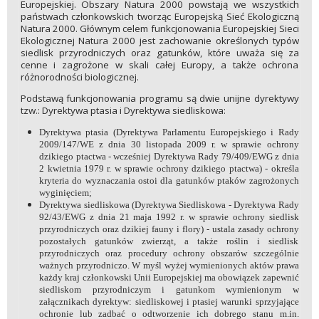
Europejskiej. Obszary Natura 2000 powstają we wszystkich
państwach członkowskich tworząc Europejską Sieć Ekologiczną
Natura 2000. Głównym celem funkcjonowania Europejskiej Sieci
Ekologicznej Natura 2000 jest zachowanie określonych typów
siedlisk przyrodniczych oraz gatunków, które uważa się za
cenne i zagrożone w skali całej Europy, a także ochrona
różnorodności biologicznej.
Podstawą funkcjonowania programu są dwie unijne dyrektywy
tzw.: Dyrektywa ptasia i Dyrektywa siedliskowa:
Dyrektywa ptasia (Dyrektywa Parlamentu Europejskiego i Rady
2009/147/WE z dnia 30 listopada 2009 r. w sprawie ochrony
dzikiego ptactwa - wcześniej Dyrektywa Rady 79/409/EWG z dnia
2 kwietnia 1979 r. w sprawie ochrony dzikiego ptactwa) - określa
kryteria do wyznaczania ostoi dla gatunków ptaków zagrożonych
wyginięciem;
Dyrektywa siedliskowa (Dyrektywa Siedliskowa - Dyrektywa Rady
92/43/EWG z dnia 21 maja 1992 r. w sprawie ochrony siedlisk
przyrodniczych oraz dzikiej fauny i flory) - ustala zasady ochrony
pozostałych gatunków zwierząt, a także roślin i siedlisk
przyrodniczych oraz procedury ochrony obszarów szczególnie
ważnych przyrodniczo. W myśl wyżej wymienionych aktów prawa
każdy kraj członkowski Unii Europejskiej ma obowiązek zapewnić
siedliskom przyrodniczym i gatunkom wymienionym w
załącznikach dyrektyw: siedliskowej i ptasiej warunki sprzyjające
ochronie lub zadbać o odtworzenie ich dobrego stanu m.in.