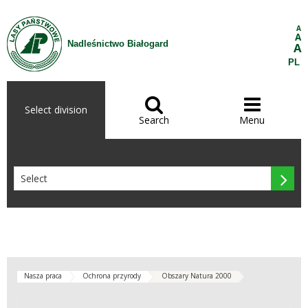
Skip to Content
A
A
Nadleśnictwo Białogard
A
PL


Select division
Search
Menu

Nasza praca
Ochrona przyrody
Obszary Natura 2000