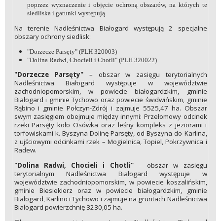
poprzez wyznaczenie i objęcie ochroną obszarów, na których te
siedliska i gatunki występują.
Na terenie Nadleśnictwa Białogard występują 2 specjalne
obszary ochrony siedlisk:
"Dorzecze Parsęty" (PLH 320003)
"Dolina Radwi, Chocieli i Chotli" (PLH 320022)
"Dorzecze Parsęty"
– obszar w zasięgu terytorialnych
Nadleśnictwa Białogard występuje w województwie
zachodniopomorskim, w powiecie białogardzkim, gminie
Białogard i gminie Tychowo oraz powiecie świdwińskim, gminie
Rąbino i gminie Połczyn-Zdrój i zajmuje 5525,47 ha. Obszar
swym zasięgiem obejmuje między innymi: Przełomowy odcinek
rzeki Parsęty koło Osówka oraz leśny kompleks z jeziorami i
torfowiskami k. Byszyna Dolinę Parsęty, od Byszyna do Karlina,
z ujściowymi odcinkami rzek – Mogielnica, Topiel, Pokrzywnica i
Radew.
"Dolina Radwi, Chocieli i Chotli"
– obszar w zasięgu
terytorialnym Nadleśnictwa Białogard występuje w
województwie zachodniopomorskim, w powiecie koszalińskim,
gminie Biesiekierz oraz w powiecie białogardzkim, gminie
Białogard, Karlino i Tychowo i zajmuje na gruntach Nadleśnictwa
Białogard powierzchnię 3230,05 ha.