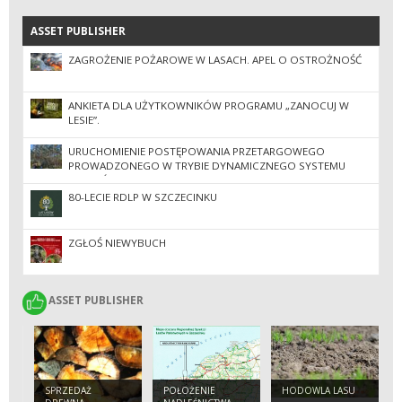
ASSET PUBLISHER
ASSET PUBLISHER
ZAGROŻENIE POŻAROWE W LASACH. APEL O OSTROŻNOŚĆ
ANKIETA DLA UŻYTKOWNIKÓW PROGRAMU „ZANOCUJ W
LESIE”.
URUCHOMIENIE POSTĘPOWANIA PRZETARGOWEGO
PROWADZONEGO W TRYBIE DYNAMICZNEGO SYSTEMU
ZAKUPÓW PN. WYKONYWANIE USŁUG Z ZAKRESU
GOSPODARKI LEŚNEJ NA TERENIE NADLEŚNICTW
80-LECIE RDLP W SZCZECINKU
NIEDŹWIADY I OSUSZNICA
ZGŁOŚ NIEWYBUCH
ASSET PUBLISHER
ASSET PUBLISHER
SPRZEDAŻ
POŁOŻENIE
HODOWLA LASU