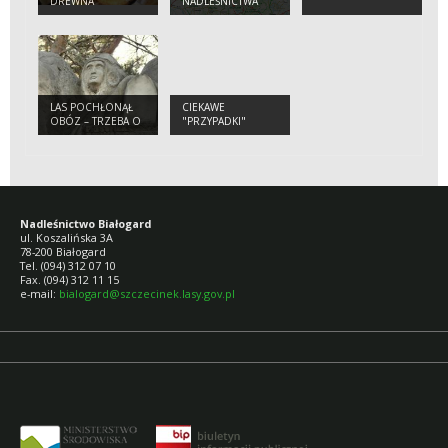
DREWNA
NADLEŚNICTWA
BIAŁOGARD
LAS POCHŁONĄŁ
CIEKAWE
OBÓZ – TRZEBA O
"PRZYPADKI"
TYM PAMIĘTAĆ.
Nadleśnictwo Białogard
ul. Koszalińska 3A
78-200 Białogard
Tel. (094) 312 07 10
Fax. (094) 312 11 15
e-mail:
bialogard@szczecinek.lasy.gov.pl